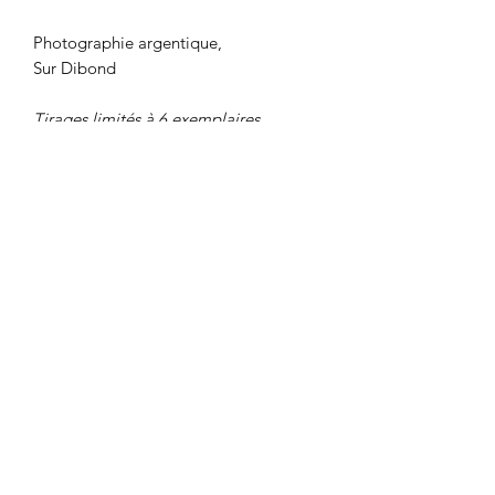
Photographie argentique,
Sur Dibond
Tirages limités à 6 exemplaires
120x80 cm
CGU
|
Mentions
légales
©2024 par Follow 13.