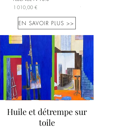
Prix
Prix
1 010,00 €
9 500,00 €
EN SAVOIR PLUS >>
Huile et détrempe sur
toile