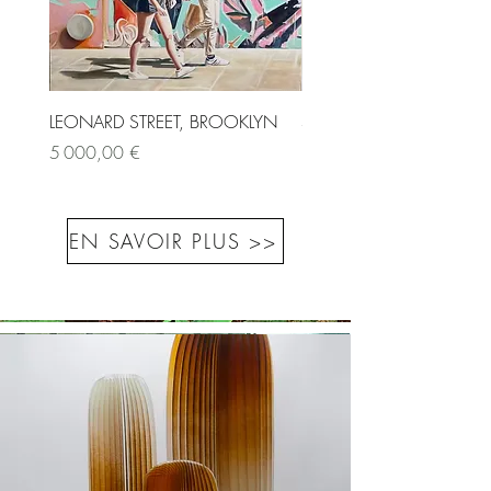
LEONARD STREET, BROOKLYN
SAINT-ANDRÉ DES ARTS I
Prix
Prix
5 000,00 €
1 500,00 €
EN SAVOIR PLUS >>