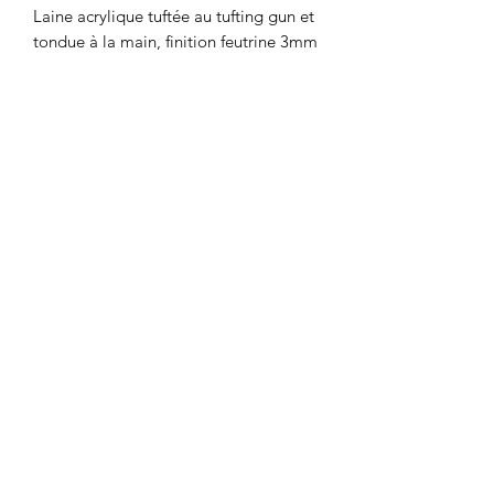
Laine acrylique tuftée au tufting gun et
tondue à la main, finition feutrine 3mm
118 X 114 cm
CGU
|
Mentions
légales
©2024 par Follow 13.