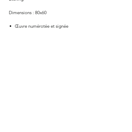
Dimensions : 80x60
Œuvre numérotée et signée
Tirages limités à 7 exemplaires
CGU
|
Mentions
légales
©2024 par Follow 13.