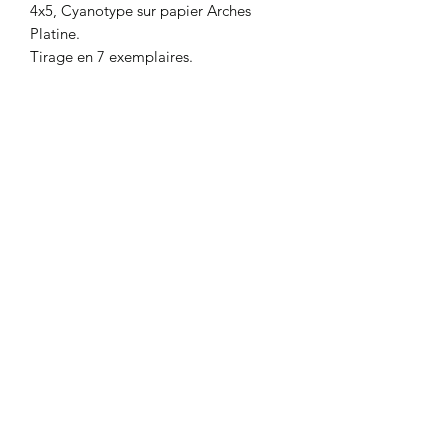
4x5, Cyanotype sur papier Arches
Platine.
Tirage en 7 exemplaires.
Dimension : 38 x 28 cm.
CGU
|
Mentions
légales
©2024 par Follow 13.