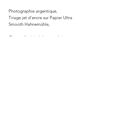
Photographie argentique,
Tirage jet d'encre sur Papier Ultra
Smooth Hahnemühle,
Tirages limités à 6 exemplaires
60x40 cm
CGU
|
Mentions
légales