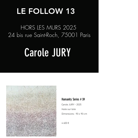
LE FOLLOW 13
HORS LES MURS 2025
24 bis rue Saint-Roch, 75001 Paris
Carole JURY
Humanity Series # 39
Carole JURY - 2025
Huile sur toile
Dimensions : 90 x 90 cm
4 600 €