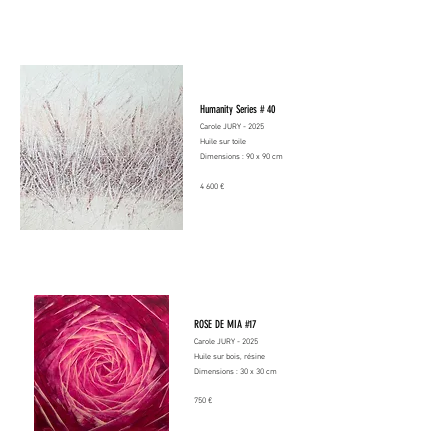
Humanity Series # 40
Carole JURY - 2025
Huile sur toile
Dimensions : 90 x 90 cm
4 600 €
ROSE DE MIA #17
Carole JURY - 2025
Huile sur bois, résine
Dimensions : 30 x 30 cm
750 €