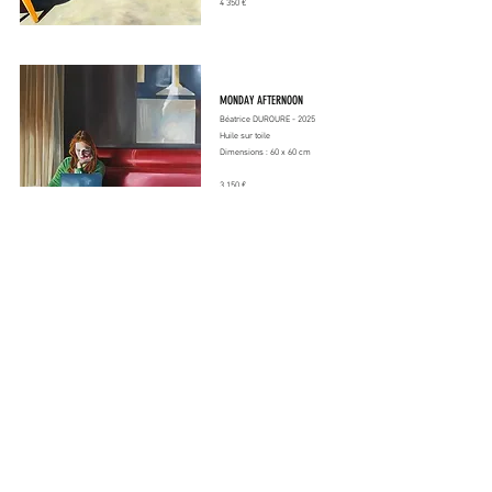
4 350 €
MONDAY AFTERNOON
Béatrice DUROURE - 2025
Huile sur toile
Dimensions : 60 x 60 cm
3 150 €
ESCAPADE PARISIENNE
Béatrice DUROURE - 2025
Huile sur toile
Dimensions : 73 x 50 cm
3 250 €
CONTACT INFO