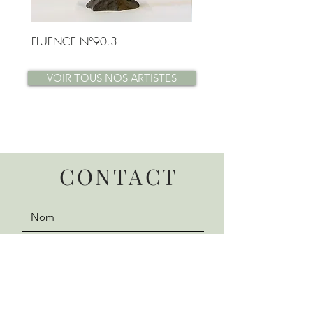
FLUENCE N°90.3
FLUENCE N°87.1
VOIR TOUS NOS ARTISTES
CONTACT