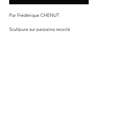
Par Frédérique CHENUT
Scultpure sur parpaing recyclé
Dimension: 62 x 24 x 20 cm
CGU
|
Mentions
légales
©2024 par Follow 13.